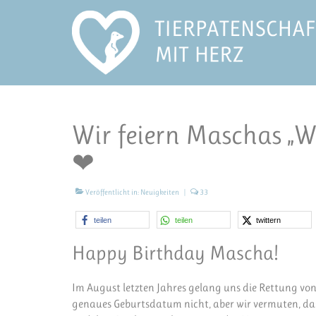
Wir feiern Maschas „W
❤
Veröffentlicht in:
Neuigkeiten
|
33
teilen
teilen
twittern
Happy Birthday Mascha!
Im August letzten Jahres gelang uns die Rettung vo
genaues Geburtsdatum nicht, aber wir vermuten, das