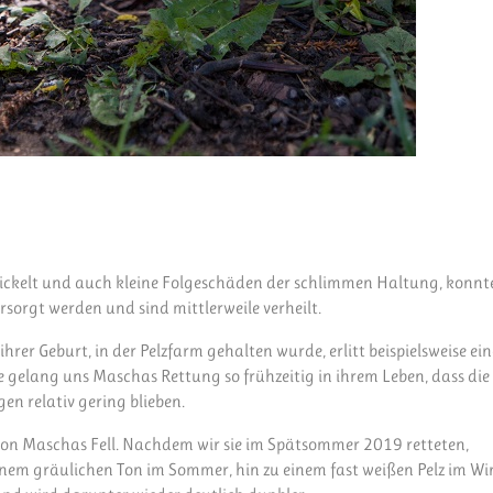
wickelt und auch kleine Folgeschäden der schlimmen Haltung, konn
sorgt werden und sind mittlerweile verheilt.
er Geburt, in der Pelzfarm gehalten wurde, erlitt beispielsweise ein
e gelang uns Maschas Rettung so frühzeitig in ihrem Leben, dass die
n relativ gering blieben.
on Maschas Fell. Nachdem wir sie im Spätsommer 2019 retteten,
 einem gräulichen Ton im Sommer, hin zu einem fast weißen Pelz im Wi