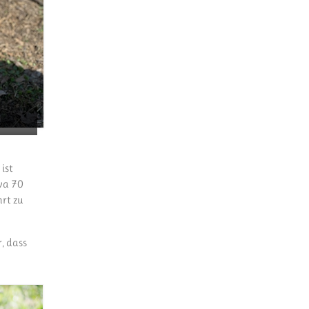
ist
twa 70
hrt zu
, dass