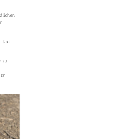
rdlichen
r
n. Das
n zu
men