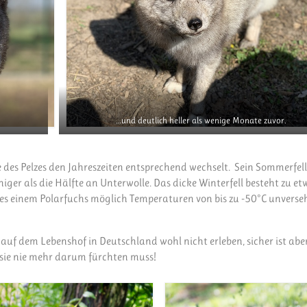
…und deutlich heller als wenige Monate zuvor.
be des Pelzes den Jahreszeiten entsprechend wechselt. Sein Sommerfell 
iger als die Hälfte an Unterwolle. Das dicke Winterfell besteht zu e
 es einem Polarfuchs möglich Temperaturen von bis zu -50°C unverse
f dem Lebenshof in Deutschland wohl nicht erleben, sicher ist aber
d sie nie mehr darum fürchten muss!