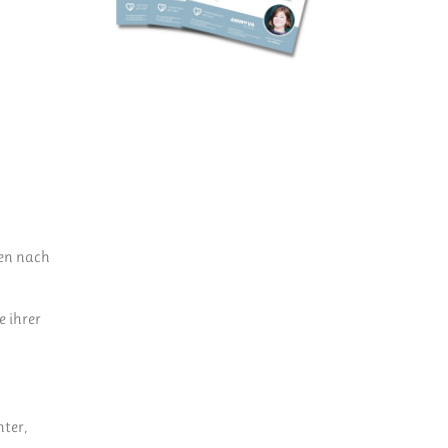
ten nach
e ihrer
nter,