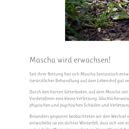
Mascha wird erwachsen!
Seit ihrer Rettung hat sich Mascha fantastisch ent
tierärztlicher Behandlung auf dem Lebenshof gut ver
Durch den harten Gitterboden, auf dem Mascha seit ihr
Vorderpfoten eine kleine Verletzung. Glücklicherweis
physischen und psychischen Schäden und Verletzunge
Besonders gespannt beobachteten wir den Wechsel v
entwickelte sie ein dichtes Winterfell, dass sich von