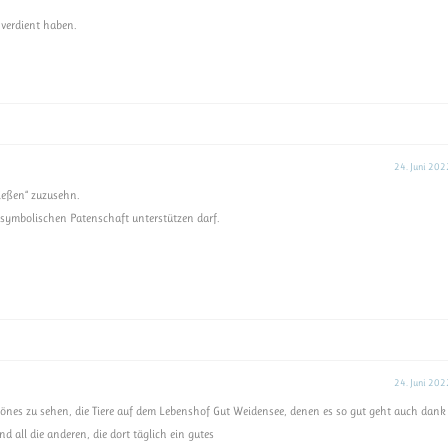
o verdient haben.
24. Juni 202
nießen“ zuzusehn.
n symbolischen Patenschaft unterstützen darf.
24. Juni 202
chönes zu sehen, die Tiere auf dem Lebenshof Gut Weidensee, denen es so gut geht auch dank
d all die anderen, die dort täglich ein gutes