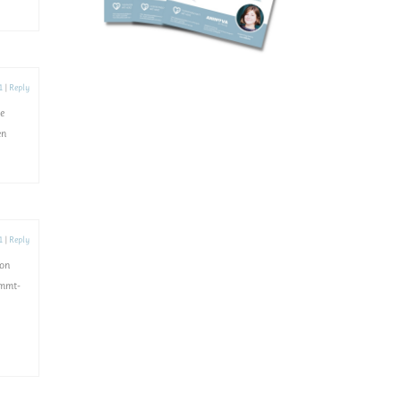
1
|
Reply
se
en
1
|
Reply
von
ommt-