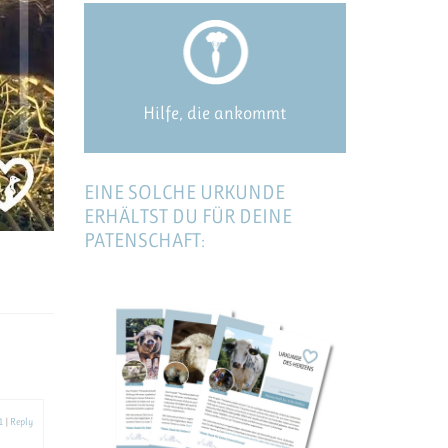
Hilfe, die ankommt
EINE SOLCHE URKUNDE
ERHÄLTST DU FÜR DEINE
PATENSCHAFT:
1
|
Reply