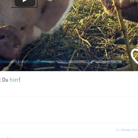
st Du
hier
!
24. Oktober 202