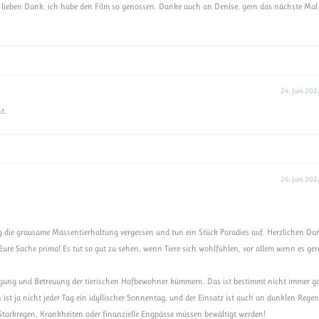
z lieben Dank, ich habe den Film so genossen. Danke auch an Denise, gern das nächste Mal
24. Juni 202
t.
26. Juni 202
g die grausame Massentierhaltung vergessen und tun ein Stück Paradies auf. Herzlichen Da
ure Sache prima! Es tut so gut zu sehen, wenn Tiere sich wohlfühlen, vor allem wenn es ger
orgung und Betreuung der tierischen Hofbewohner kümmern. Das ist bestimmt nicht immer g
h ist ja nicht jeder Tag ein idyllischer Sonnentag, und der Einsatz ist auch an dunklen Rege
 Starkregen, Krankheiten oder finanzielle Engpässe müssen bewältigt werden!