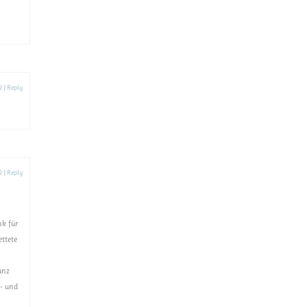
2
|
Reply
2
|
Reply
nk für
ettete
anz
n- und