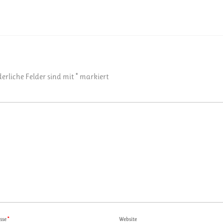
derliche Felder sind mit
*
markiert
esse
*
Website