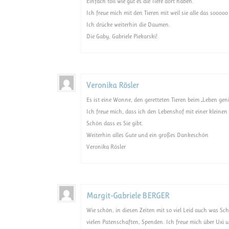
Einfach toll wie gut es die Tiere dort haben.
Ich freue mich mit den Tieren mit weil sie alle das soooo
Ich drücke weiterhin die Daumen.
Die Gaby, Gabriele Piekarski!
Veronika Rösler
Es ist eine Wonne, den geretteten Tieren beim „Leben ge
Ich freue mich, dass ich den Lebenshof mit einer kleine
Schön dass es Sie gibt.
Weiterhin alles Gute und ein großes Dankeschön
Veronika Rösler
Margit-Gabriele BERGER
Wie schön, in diesen Zeiten mit so viel Leid auch was S
vielen Patenschaften, Spenden. Ich freue mich über Uxi un