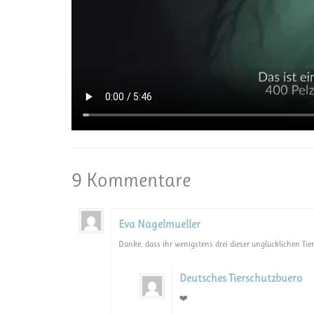
9 Kommentare
Eva Nagelmueller
Danke, dass ihr wenigstens drei dieser unglücklichen Tier
Deutsches Tierschutzbuero
❤️