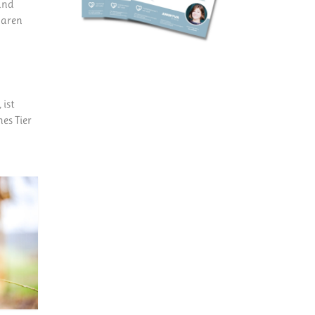
und
waren
, ist
es Tier