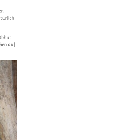
en
atürlich
 Obhut
eben auf