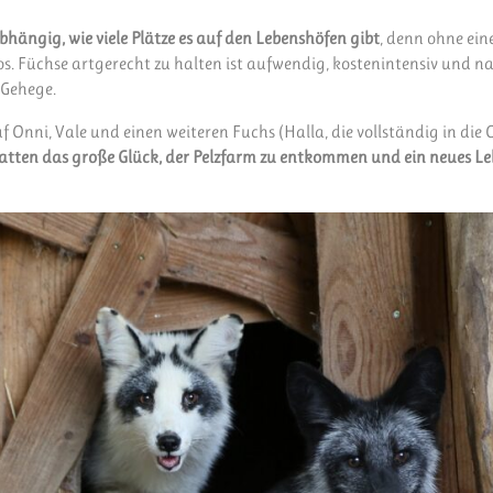
hängig, wie viele Plätze es auf den Lebenshöfen gibt
, denn ohne ein
los. Füchse artgerecht zu halten ist aufwendig, kostenintensiv und n
 Gehege.
uf Onni, Vale und einen weiteren Fuchs (Halla, die vollständig in die
hatten das große Glück, der Pelzfarm zu entkommen und ein neues L