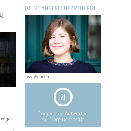
DEINE ANSPRECHPARTNERIN
ig.
Lisa Wilhelm
Fragen und Antworten
n engen
zur Tierpatenschaft