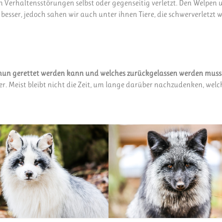
 Verhaltensstörungen selbst oder gegenseitig verletzt. Den Welpen 
 besser, jedoch sahen wir auch unter ihnen Tiere, die schwerverletzt 
 nun gerettet werden kann und welches zurückgelassen werden muss
r. Meist bleibt nicht die Zeit, um lange darüber nachzudenken, welch