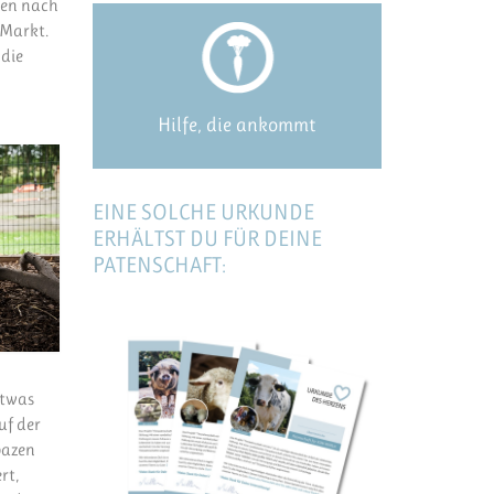
men nach
 Markt.
 die
Hilfe, die ankommt
EINE SOLCHE URKUNDE
ERHÄLTST DU FÜR DEINE
PATENSCHAFT:
etwas
uf der
pazen
rt,