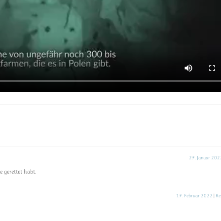
27. Januar 202
e gerettet habt.
17. Februar 2022
|
Re