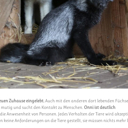
euen Zuhause eingelebt.
Auch mit den anderen dort lebenden Füchs
, mutig und sucht den Kontakt zu Menschen.
Onni ist deutlich
ie Anwesenheit von Personen. Jedes Verhalten der Tiere wird akzept
 keine Anforderungen an die Tiere gestellt, sie müssen nichts mehr l