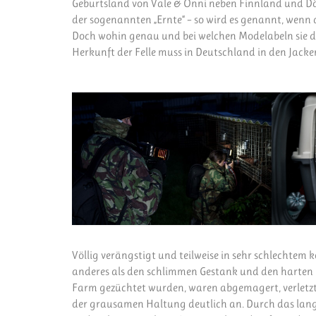
Geburtsland von Vale & Onni neben Finnland und Dä
der sogenannten „Ernte“ – so wird es genannt, wenn 
Doch wohin genau und bei welchen Modelabeln sie da
Herkunft der Felle muss in Deutschland in den Jacke
Völlig verängstigt und teilweise in sehr schlechtem k
anderes als den schlimmen Gestank und den harten Gi
Farm gezüchtet wurden, waren abgemagert, verletzt 
der grausamen Haltung deutlich an. Durch das lange