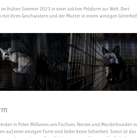
 im frühen Sommer 2021 in einer solchen Pelzfarm zur Welt. Dort
m mit ihren Geschwistern und der Mutter in einem winzigen Gitterkäf
arm
erden in Polen Millionen von Füchsen, Nerzen und Marderhunden i
 auf einer einzigen Farm sind leider keine Seltenheit. Somit ist das