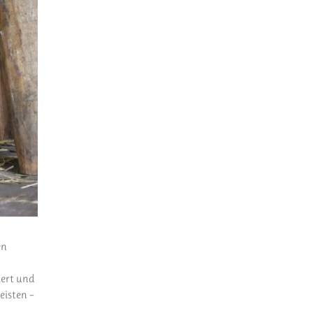
en
iert und
eisten –