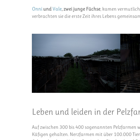
Onni
und
Vale
, zwei junge Füchse
, kamen vermutlich
verbrachten sie die erste Zeit ihres Lebens gemeinsa
Leben und leiden in der Pelzf
Auf zwischen 300 bis 400 sogenannten Pelzfarmen w
Käfigen gehalten. Nerzfarmen mit über 100.000 Tieren