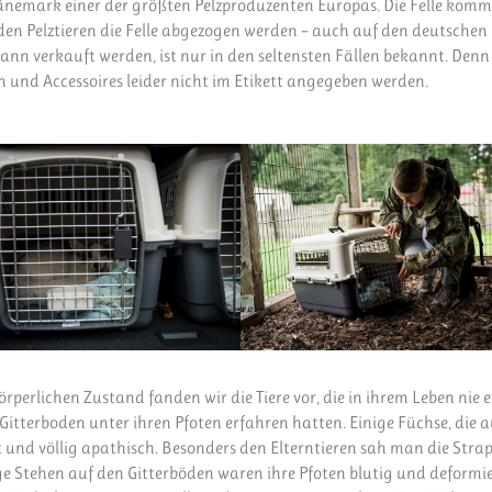
nemark einer der größten Pelzproduzenten Europas. Die Felle kom
den Pelztieren die Felle abgezogen werden – auch auf den deutschen
nn verkauft werden, ist nur in den seltensten Fällen bekannt. Denn
n und Accessoires leider nicht im Etikett angegeben werden.
örperlichen Zustand fanden wir die Tiere vor, die in ihrem Leben nie 
tterboden unter ihren Pfoten erfahren hatten. Einige Füchse, die a
und völlig apathisch. Besonders den Elterntieren sah man die Stra
 Stehen auf den Gitterböden waren ihre Pfoten blutig und deformie