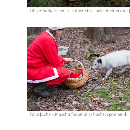
Lilly & Sally freuen sich über Streicheleinheiten und 
Polarfüchsin Mascha findet alles höchst spannend!