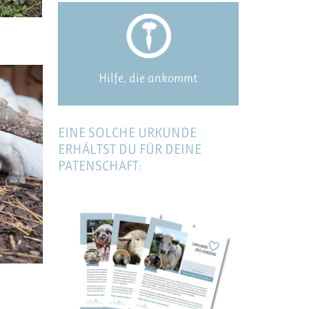
Hilfe, die ankommt
EINE SOLCHE URKUNDE
ERHÄLTST DU FÜR DEINE
PATENSCHAFT: