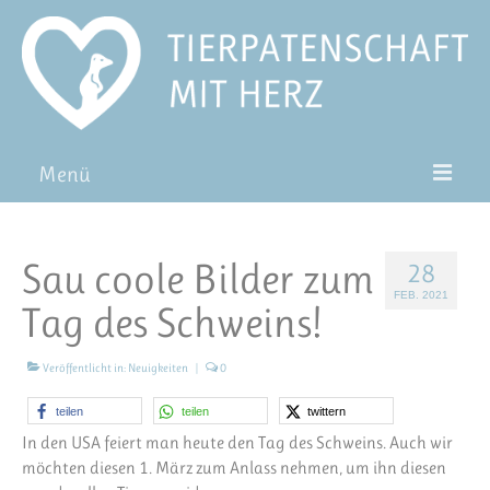
Menü
Patentiere
Sau coole Bilder zum
28
Pat*in werden
FEB. 2021
Tag des Schweins!
Patenschaft verschenken
Blog
Veröffentlicht in:
Neuigkeiten
|
0
FAQ
teilen
teilen
twittern
In den USA feiert man heute den Tag des Schweins. Auch wir
möchten diesen 1. März zum Anlass nehmen, um ihn diesen