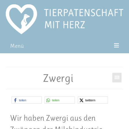
Menü
Patentiere
Pat*in werden
Zwergi
Patenschaft verschenken
Blog
teilen
teilen
twittern
FAQ
Wir haben Zwergi aus den