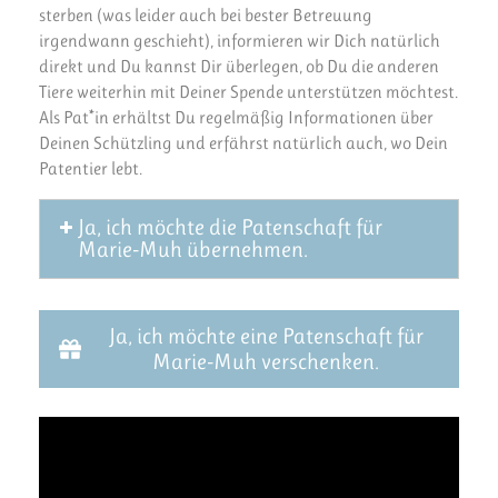
sterben (was leider auch bei bester Betreuung
irgendwann geschieht), informieren wir Dich natürlich
direkt und Du kannst Dir überlegen, ob Du die anderen
Tiere weiterhin mit Deiner Spende unterstützen möchtest.
Als Pat*in erhältst Du regelmäßig Informationen über
Deinen Schützling und erfährst natürlich auch, wo Dein
Patentier lebt.
Ja, ich möchte die Patenschaft für
Marie-Muh übernehmen.
Ja, ich möchte eine Patenschaft für
Marie-Muh verschenken.