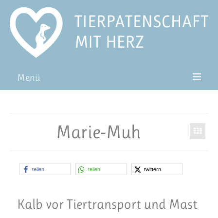
Menü
Patentiere
Pat*in werden
Marie-Muh
Patenschaft verschenken
Blog
teilen
teilen
twittern
FAQ
Kalb vor Tiertransport und Mast