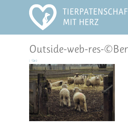
Outside-web-res-©Be
|
0