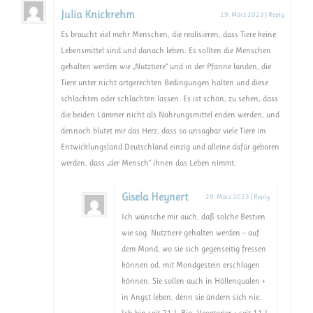
Julia Knickrehm
19. März 2023
|
Reply
Es braucht viel mehr Menschen, die realisieren, dass Tiere keine
Lebensmittel sind und danach leben. Es sollten die Menschen
gehalten werden wie „Nutztiere“ und in der Pfanne landen, die
Tiere unter nicht artgerechten Bedingungen halten und diese
schlachten oder schlachten lassen. Es ist schön, zu sehen, dass
die beiden Lämmer nicht als Nahrungsmittel enden werden, und
dennoch blutet mir das Herz, dass so unsagbar viele Tiere im
Entwicklungsland Deutschland einzig und alleine dafür geboren
werden, dass „der Mensch“ ihnen das Leben nimmt.
Gisela Heynert
29. März 2023
|
Reply
Ich wünsche mir auch, daß solche Bestien
wie sog. Nutztiere gehalten werden – auf
dem Mond, wo sie sich gegenseitig fressen
können od. mit Mondgestein erschlagen
können. Sie sollen auch in Höllenqualen +
in Angst leben, denn sie ändern sich nie.
Ich bin seit 21 J. Bio -Vegetarier + seit 11 J.