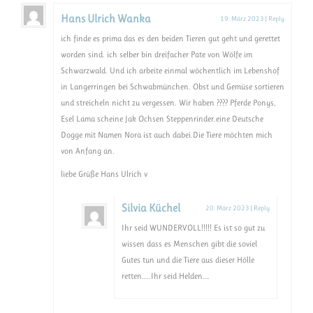
Hans Ulrich Wanka
19. März 2023
|
Reply
ich finde es prima das es den beiden Tieren gut geht und gerettet
worden sind. ich selber bin dreifacher Pate von Wölfe im
Schwarzwald. Und ich arbeite einmal wöchentlich im Lebenshof
in Langerringen bei Schwabmünchen. Obst und Gemüse sortieren
und streicheln nicht zu vergessen. Wir haben ???? Pferde Ponys,
Esel Lama scheine Jak Ochsen Steppenrinder.eine Deutsche
Dogge mit Namen Nora ist auch dabei.Die Tiere möchten mich
von Anfang an.
liebe Grüße Hans Ulrich v
Silvia Küchel
20. März 2023
|
Reply
Ihr seid WUNDERVOLL!!!!! Es ist so gut zu
wissen dass es Menschen gibt die soviel
Gutes tun und die Tiere aus dieser Hölle
retten…..Ihr seid Helden….