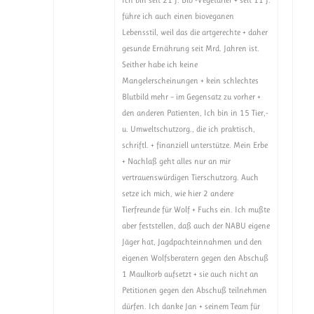
führe ich auch einen bioveganen
Lebensstil, weil das die artgerechte + daher
gesunde Ernährung seit Mrd. Jahren ist.
Seither habe ich keine
Mangelerscheinungen + kein schlechtes
Blutbild mehr – im Gegensatz zu vorher +
den anderen Patienten, Ich bin in 15 Tier,-
u. Umweltschutzorg., die ich praktisch,
schriftl. + finanziell unterstütze. Mein Erbe
+ Nachlaß geht alles nur an mir
vertrauenswürdigen Tierschutzorg. Auch
setze ich mich, wie hier 2 andere
Tierfreunde für Wolf + Fuchs ein. Ich mußte
aber feststellen, daß auch der NABU eigene
Jäger hat, Jagdpachteinnahmen und den
eigenen Wolfsberatern gegen den Abschuß
1 Maulkorb aufsetzt + sie auch nicht an
Petitionen gegen den Abschuß teilnehmen
dürfen. Ich danke Jan + seinem Team für