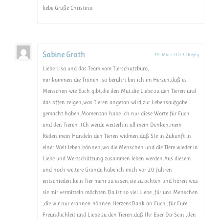
liebe Grüße Christina
Sabine Grath
19. März 2023
|
Reply
Liebe Lisa und das Team vom Tierschutzbüro,
mir kommen die Tränen ,so berührt bin ich im Herzen,daß es
Menschen wie Euch gibt,die den Mut,die Liebe zu den Tieren und
das offen zeigen,was Tieren angetan wird,zur Lebensaufgabe
gemacht haben.Momentan habe ich nur diese Worte für Euch
und den Tieren .ICh werde weiterhin all mein Denken,mein
Reden,mein Handeln den Tieren widmen,daß SIe in Zukunft in
einer Welt leben können,wo die Menschen und die Tiere wieder in
Liebe und Wertschätzung zusammen leben werden.Aus diesem
und noch weitere Gründe,habe ich mich vor 20 Jahren
entschieden,kein Tier mehr zu essen,sie zu achten und hören was
sie mir vermitteln möchten.Da ist so viel Liebe ,für uns Menschen
,die wir nur erahnen können.HerzensDank an Euch ,für Eure
Freundlichleit und Liebe zu den Tieren,daß Ihr Euer Da-Sein ,den