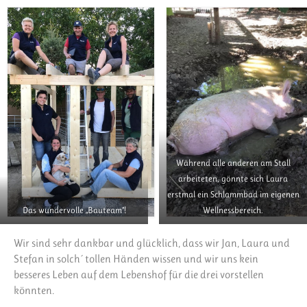
Während alle anderen am Stall
arbeiteten, gönnte sich Laura
erstmal ein Schlammbad im eigenen
Das wundervolle „Bauteam“!
Wellnessbereich.
Wir sind sehr dankbar und glücklich, dass wir Jan, Laura und
Stefan in solch´ tollen Händen wissen und wir uns kein
besseres Leben auf dem Lebenshof für die drei vorstellen
könnten.