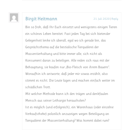
Birgit Heitmann
21. Juli 2020
|
Reply
Bin so froh, daß Ihr Euch einsetzt und wenigstens einigen Tieren
ein schönes Leben bereitet. Fast jeden Tag bei sich bietender
Gelegenheit lenke ich überall, egal wo ich gerade bin, das
Gesprächsthema auf die bestialische Tierquälerei der
Massentierhaltung und bitte immer alle, sich nicht als
Konsument daran zu beteiligen. Alle reden sich raus mit der
Behauptung, sie kaufen nur „Bio-Fleisch von ihrem Bauern“.
Woraufhin ich antworte, daß jeder mir sowas erzählt, also
stimmt es nicht. Die Leute lügen und machen einfach weiter im
schädlichen Trott.
Mit welcher Methode kann ich den trägen und denkfaulen
Mensch aus seiner Lethargie herausholen?
Ist es möglich (und erfolgreich), ein Warenhaus (oder einzelne
Verkaufstheke) polzeilich anzuzeigen wegen Beteiligung an
Tierquälerei der Massentierhaltung? Was kommt dabei rum?