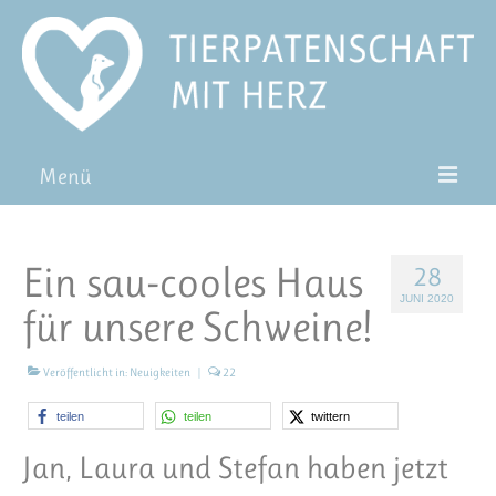
Menü
Patentiere
Ein sau-cooles Haus
28
Pat*in werden
JUNI 2020
für unsere Schweine!
Patenschaft verschenken
Blog
Veröffentlicht in:
Neuigkeiten
|
22
FAQ
teilen
teilen
twittern
Jan, Laura und Stefan haben jetzt