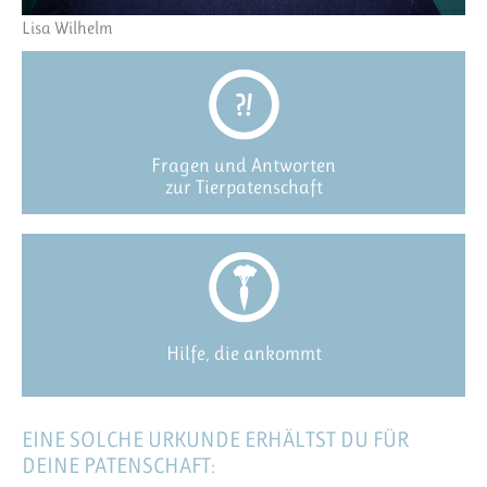
Lisa Wilhelm
Fragen und Antworten
zur Tierpatenschaft
Hilfe, die ankommt
EINE SOLCHE URKUNDE ERHÄLTST DU FÜR
DEINE PATENSCHAFT: