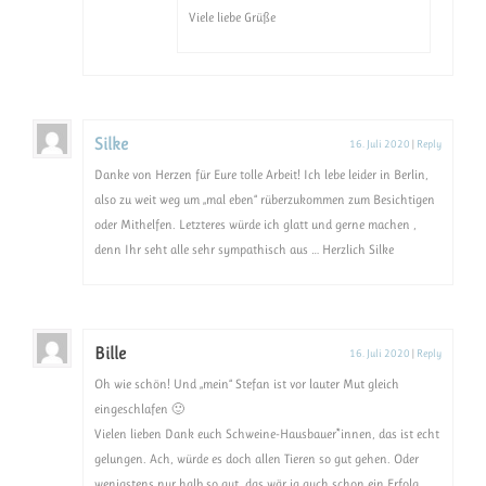
Viele liebe Grüße
Silke
16. Juli 2020
|
Reply
Danke von Herzen für Eure tolle Arbeit! Ich lebe leider in Berlin,
also zu weit weg um „mal eben“ rüberzukommen zum Besichtigen
oder Mithelfen. Letzteres würde ich glatt und gerne machen ,
denn Ihr seht alle sehr sympathisch aus … Herzlich Silke
Bille
16. Juli 2020
|
Reply
Oh wie schön! Und „mein“ Stefan ist vor lauter Mut gleich
eingeschlafen 🙂
Vielen lieben Dank euch Schweine-Hausbauer*innen, das ist echt
gelungen. Ach, würde es doch allen Tieren so gut gehen. Oder
wenigstens nur halb so gut, das wär ja auch schon ein Erfolg.