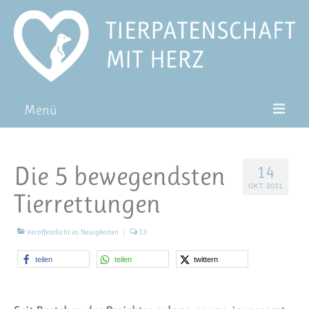
Menü
Patentiere
Die 5 bewegendsten
14
Pat*in werden
OKT. 2021
Tierrettungen
Patenschaft verschenken
Blog
Veröffentlicht in:
Neuigkeiten
|
13
FAQ
teilen
teilen
twittern