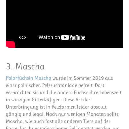
3. Mascha
Polarfüchsin Mascha
wurde im Sommer 2019 aus
einer polnischen Pelzzuchtanlage befreit. Dort
verbrachten sie und die andere Füchse ihre Lebenszeit
in winzigen Gitterkäfigen. Diese Art der
Unterbringung ist in Pelzfarmen leider absolut
gängig und legal. Nach nur wenigen Monaten sollte
Mascha, wie auch fast alle anderen Tiere auf der
Farm, für ihr wunderschönes Fell getötet werden, um