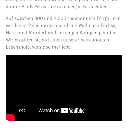
dann z.B. als Pelzbesatz an einer Jacke zu enden.
Auf zwischen 800 und 1.000 sogenannten Pelzfarmen
werden in Polen insgesamt über 5 Millionen Füchse,
Nerze und Marderhunde in engen Käfigen gehalten.
Wir brachten sie auf einen unserer befreundeten
Lebenshöfe, wo sie seither lebt.