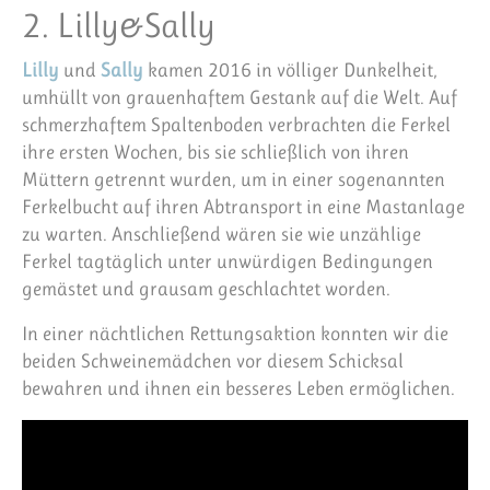
2. Lilly&Sally
Lilly
und
Sally
kamen 2016 in völliger Dunkelheit,
umhüllt von grauenhaftem Gestank auf die Welt. Auf
schmerzhaftem Spaltenboden verbrachten die Ferkel
ihre ersten Wochen, bis sie schließlich von ihren
Müttern getrennt wurden, um in einer sogenannten
Ferkelbucht auf ihren Abtransport in eine Mastanlage
zu warten. Anschließend wären sie wie unzählige
Ferkel tagtäglich unter unwürdigen Bedingungen
gemästet und grausam geschlachtet worden.
In einer nächtlichen Rettungsaktion konnten wir die
beiden Schweinemädchen vor diesem Schicksal
bewahren und ihnen ein besseres Leben ermöglichen.