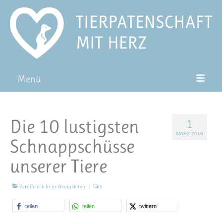
Menü
Patentiere
Die 10 lustigsten
1
Pat*in werden
MÄRZ 2018
Schnappschüsse
Patenschaft verschenken
unserer Tiere
Blog
FAQ
Veröffentlicht in:
Neuigkeiten
|
4
teilen
teilen
twittern