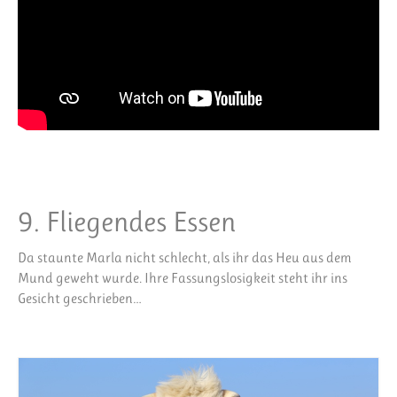
9. Fliegendes Essen
Da staunte Marla nicht schlecht, als ihr das Heu aus dem
Mund geweht wurde. Ihre Fassungslosigkeit steht ihr ins
Gesicht geschrieben…