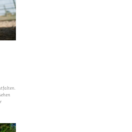
tfalten.
esehen
r