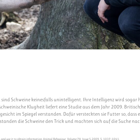
ind Schweine keinesfalls unintelligent. Ihre Intelligenz wird sogar 
 schweinische Klugheit liefert eine Studie aus dem Jahr 2009. Britisc
esicht im Spiegel verstanden. Dafür versteckten sie Futter so, dass 
erstanden die Schweine den Trick und machten sich auf die Suche na
 and use it to obtain information, Animal Behaviour, Volume 78, Issue 5,2009, S. 1037-1041.