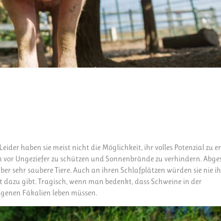
der haben sie meist nicht die Möglichkeit, ihr volles Potenzial zu en
ch vor Ungeziefer zu schützen und Sonnenbrände zu verhindern. Abg
 sehr saubere Tiere. Auch an ihren Schlafplätzen würden sie nie ih
t dazu gibt. Tragisch, wenn man bedenkt, dass Schweine in der
igenen Fäkalien leben müssen.