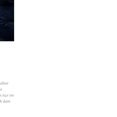
höher
he
es nur im
ch dem