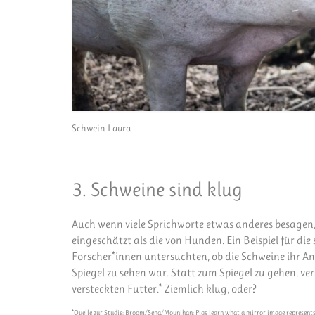
Schwein Laura
3. Schweine sind klug
Auch wenn viele Sprichworte etwas anderes besagen, s
eingeschätzt als die von Hunden. Ein Beispiel für die
Forscher*innen untersuchten, ob die Schweine ihr Ang
Spiegel zu sehen war. Statt zum Spiegel zu gehen, v
versteckten Futter.* Ziemlich klug, oder?
*Quelle zur Studie: Broom/Sena/Moynihan: Pigs learn what a mirror image represents