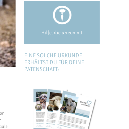
Hilfe, die ankommt
EINE SOLCHE URKUNDE
ERHÄLTST DU FÜR DEINE
PATENSCHAFT:
hon
e
iale