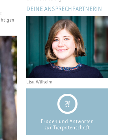
DEINE ANSPRECHPARTNERIN
:
chtigen
Lisa Wilhelm
Fragen und Antworten
zur Tierpatenschaft