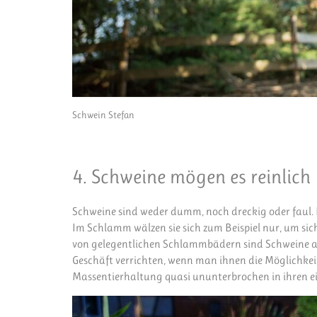
Schwein Stefan
4. Schweine mögen es reinlich
Schweine sind weder dumm, noch dreckig oder faul. Lei
Im Schlamm wälzen sie sich zum Beispiel nur, um si
von gelegentlichen Schlammbädern sind Schweine aber
Geschäft verrichten, wenn man ihnen die Möglichkei
Massentierhaltung quasi ununterbrochen in ihren e